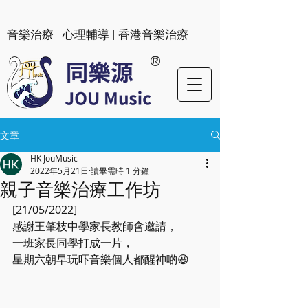
​音樂治療 | 心理輔導 | 香港音樂治療
®
文章
HK JouMusic
2022年5月21日
讀畢需時 1 分鐘
親子音樂治療工作坊
[21/05/2022]
感謝王肇枝中學家長教師會邀請，
一班家長同學打成一片，
星期六朝早玩吓音樂個人都醒神啲😆