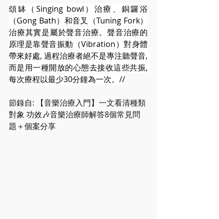
頌缽（Singing bowl）治療、銅鑼浴
（Gong Bath）和音叉（Tuning Fork）
治療其實是屬於聲音治療。聲音治療的
原理是靠聲音振動（Vibration）對身體
帶來好處, 過程治療者絕不是專注聽聲音, 
而是用一種開放的心態去接收這些共振, 
每次療程以最少30分鐘為一次。//
節錄自: 【音樂治療入門】一文看清種類 
對象 功效🎶音樂治療師解答8個常見問
題＋個案分享