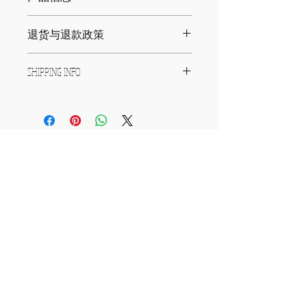
此处是产品详情。此处适合添加有关产
退货与退款政策
品的更多信息，例如尺寸、材料、保养
和清洗说明。另外，也可在此处描述产
此处是退货与退款政策。此处适合向客
品的独特之处，以及能给客户带来哪些
SHIPPING INFO
户说明如何处理不满意的产品。退款或
好处。买家总是希望能在购买之前清楚
退换政策应力求简单明了，这样才能建
了解产品。所以，尽量多提供相关信
I'm a shipping policy. I'm a great 
立起信任关系，使客户不再有后顾之
息，让买家有信心和决心购买您的产
place to add more information 
忧。
品。
about your shipping methods, 
packaging and cost. Providing 
straightforward information about 
訂閱有關資訊
your shipping policy is a great way 
to build trust and reassure your 
customers that they can buy from 
you with confidence.
按此訂閱同樂源/藝行坊資訊
查詢及預約
電郵:
info@joumusic.hk