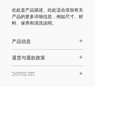
此处是产品描述。此处适合添加有关
产品的更多详细信息，例如尺寸、材
料、保养和清洗说明。
产品信息
此处是产品详情。此处适合添加有关产
退货与退款政策
品的更多信息，例如尺寸、材料、保养
和清洗说明。另外，也可在此处描述产
此处是退货与退款政策。此处适合向客
品的独特之处，以及能给客户带来哪些
SHIPPING INFO
户说明如何处理不满意的产品。退款或
好处。买家总是希望能在购买之前清楚
退换政策应力求简单明了，这样才能建
了解产品。所以，尽量多提供相关信
I'm a shipping policy. I'm a great 
立起信任关系，使客户不再有后顾之
息，让买家有信心和决心购买您的产
place to add more information 
忧。
品。
about your shipping methods, 
packaging and cost. Providing 
straightforward information about 
訂閱有關資訊
your shipping policy is a great way 
to build trust and reassure your 
customers that they can buy from 