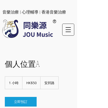
​音樂治療 | 心理輔導 | 香港音樂治療
®
個人位置A
50
港
1 小時
1
HK$50
安邦路
元
小
立即預訂