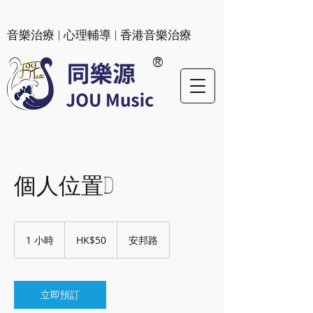
​音樂治療 | 心理輔導 | 香港音樂治療
®
個人位置D
50
港
1 小時
1
HK$50
安邦路
元
小
立即預訂