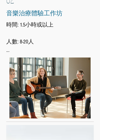
音樂治療體驗工作坊
時間: 1.5小時或以上

​人數: 8-20人

單次活動，目的為讓參加者體驗及
初步認識音樂治療

透過音樂互動及單元活動達至不同
效果，例如輕鬆減壓及團隊建立

按需要可提供活動摘要

​適用作team building活動