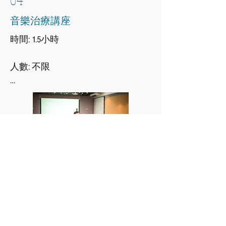
音樂治療講座
適用作team building活動
時間: 1.5小時

​人數: 不限​

透過音樂治療介紹﹑個案分享及音
樂互動體驗，讓參加者對音樂治療
有更深的認識，並了解音樂治療可
如何幫助自己及家人