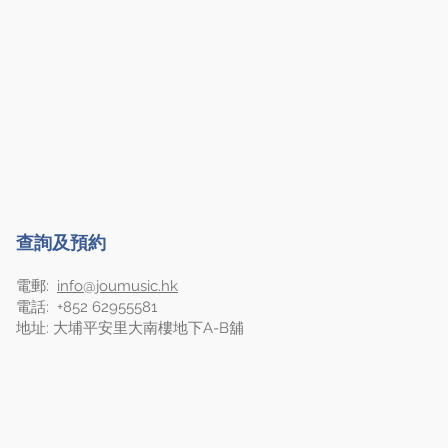
查詢及預約
電郵:
info@joumusic.hk
電話: +852 62955581
​地址:
大埔平安里大南樓地下A-B舖