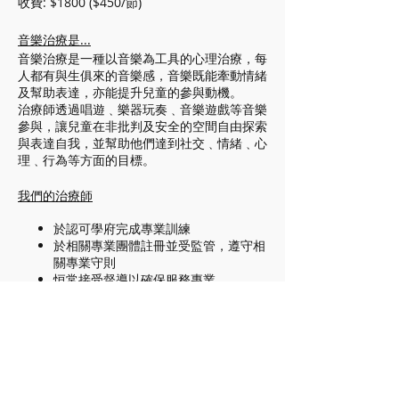
收費: $1800 ($450/節)
音樂治療是...
音樂治療是一種以音樂為工具的心理治療，每
人都有與生俱來的音樂感，音樂既能牽動情緒
及幫助表達，亦能提升兒童的參與動機。
治療師透過唱遊﹑樂器玩奏﹑音樂遊戲等音樂
參與，讓兒童在非批判及安全的空間自由探索
與表達自我，並幫助他們達到社交﹑情緒﹑心
理﹑行為等方面的目標。
我們的治療師
於認可學府完成專業訓練
於相關專業團體註冊並受監管，遵守相
關專業守則
恒常接受督導以確保服務專業
門票
銷售已完結