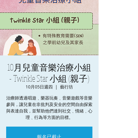
10月兒童音樂治療小組
- Twinkle Star 小組 (親子)
10月05日週四
  |  
藝行坊
治療師透過唱遊﹑樂器玩奏﹑音樂遊戲等音樂
參與，讓兒童在非批判及安全的空間自由探索
與表達自我，並幫助他們達到社交﹑情緒﹑心
理﹑行為等方面的目標。
報名已截止