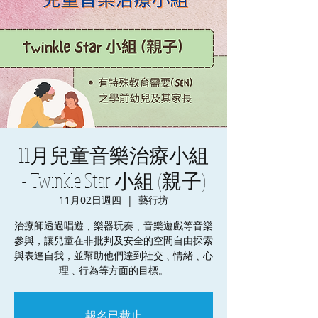
11月兒童音樂治療小組
- Twinkle Star 小組 (親子)
11月02日週四
  |  
藝行坊
治療師透過唱遊﹑樂器玩奏﹑音樂遊戲等音樂
參與，讓兒童在非批判及安全的空間自由探索
與表達自我，並幫助他們達到社交﹑情緒﹑心
理﹑行為等方面的目標。
報名已截止