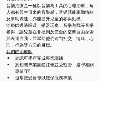
音樂治療是一種以音樂為工具的心理治療，每
人都有與生俱來的音樂感，音樂既能牽動情緒
及幫助表達，亦能提升兒童的參與動機。 
治療師透過唱遊﹑樂器玩奏﹑音樂遊戲等音樂
參與，讓兒童在非批判及安全的空間自由探索
與表達自我，並幫助他們達到社交﹑情緒﹑心
理﹑行為等方面的目標。
我們的治療師
於認可學府完成專業訓練 
於相關專業團體註冊並受監管，遵守相關
專業守則 
恒常接受督導以確保服務專業
門票
銷售已完結
票券類型
Twinkle Star 小組 (10月)