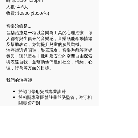
時間: 3:30-4:30pm
人數: 4-6人
收費: $2800 ($350/節)
音樂治療是...
音樂治療是一種以音樂為工具的心理治療，每
人都有與生俱來的音樂感，音樂既能牽動情緒
及幫助表達，亦能提升兒童的參與動機。
治療師透過唱遊﹑樂器玩奏﹑音樂遊戲等音樂
參與，讓兒童在非批判及安全的空間自由探索
與表達自我，並幫助他們達到社交﹑情緒﹑心
理﹑行為等方面的目標。
我們的治療師
於認可學府完成專業訓練
於相關專業團體註冊並受監管，遵守相
關專業守則
恒常接受督導以確保服務專業
門票