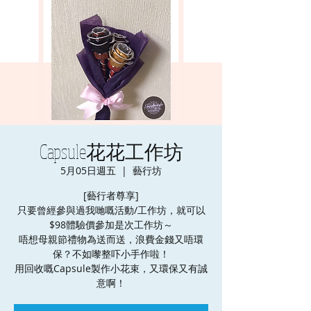
Capsule花花工作坊
5月05日週五
  |  
藝行坊
[藝行者尊享]
只要曾經參與過我哋嘅活動/工作坊，就可以
$98體驗價參加是次工作坊～
唔想母親節禮物為送而送，浪費金錢又唔環
保？不如嚟整吓小手作啦！
用回收嘅Capsule製作小花束，又環保又有誠
意啊！