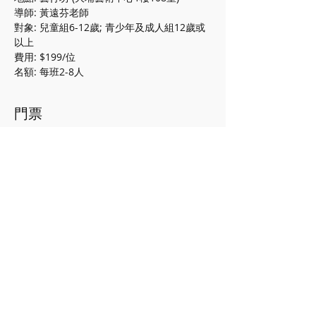
導師: 黃遠芬老師
對象: 兒童組6-12歲; 青少年及成人組12歲或
以上
費用: $199/位
名額: 每班2-8人
門票
銷售已完結
票券類型
成人/兒童
更多資訊
價格
HK$199.00