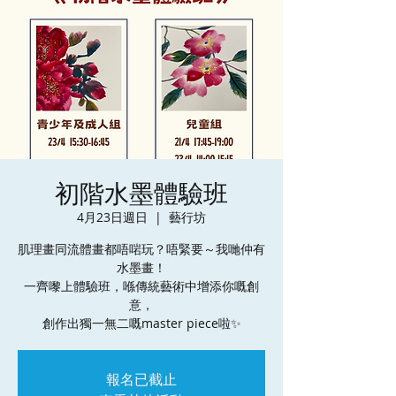
初階水墨體驗班
4月23日週日
  |  
藝行坊
肌理畫同流體畫都唔啱玩？唔緊要～我哋仲有
水墨畫！
一齊嚟上體驗班，喺傳統藝術中增添你嘅創
意，
創作出獨一無二嘅master piece啦✨
報名已截止