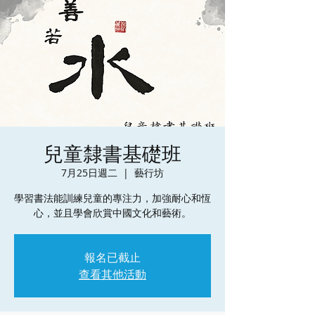
兒童隸書基礎班
7月25日週二
  |  
藝行坊
學習書法能訓練兒童的專注力，加強耐心和恆
心，並且學會欣賞中國文化和藝術。
報名已截止
查看其他活動