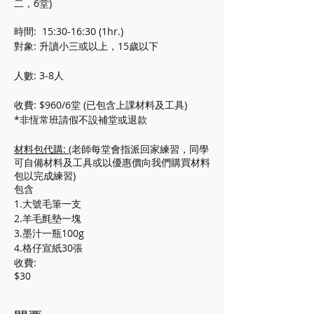
二，6堂)
時間: 15:30-16:30 (1hr.)
對象: 升讀小三或以上，15歲以下
人數: 3-8人
收費: $960/6堂 (已包含上課材料及工具)
*非恆常班請假不設補堂或退款
材料包代購:
(老師每堂會指派回家練習，同學
可自備材料及工具或以優惠價向我們購買材料
包以完成練習)
包含
1.大號毛筆一支
2.羊毛氈墊一塊
3.墨汁一瓶100g
4.格仔宣紙30張
收費:
$30