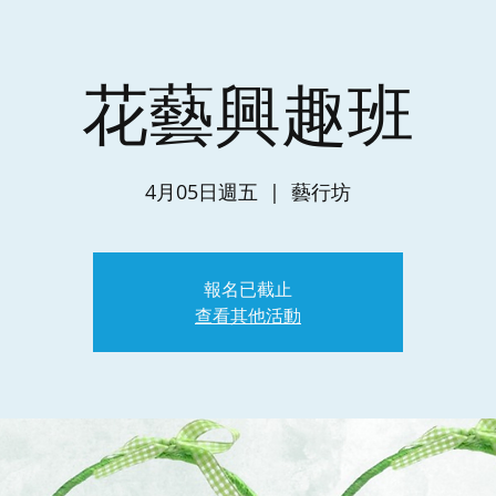
花藝興趣班
4月05日週五
  |  
藝行坊
報名已截止
查看其他活動