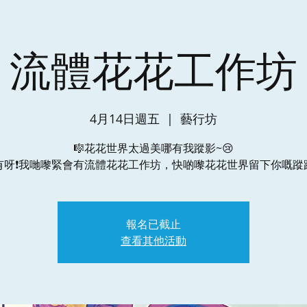
流體花花工作坊
4月14日週五
  |  
藝行坊
🎼花花世界太過美哪有我蹤影~😢
有呀❗️我哋嚟緊會有流體花花工作坊，快啲嚟花花世界留下你嘅蹤跡
報名已截止
查看其他活動