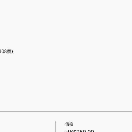
08室) 
價格
HK$250.00