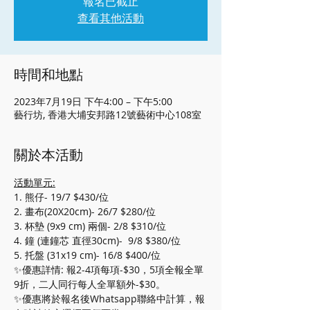
報名已截止
查看其他活動
時間和地點
2023年7月19日 下午4:00 – 下午5:00
藝行坊, 香港大埔安邦路12號藝術中心108室
關於本活動
活動單元:
1. 熊仔- 19/7 $430/位
2. 畫布(20X20cm)- 26/7 $280/位
3. 杯墊 (9x9 cm) 兩個- 2/8 $310/位
4. 鐘 (連鐘芯 直徑30cm)-  9/8 $380/位
5. 托盤 (31x19 cm)- 16/8 $400/位
✨優惠詳情: 報2-4項每項-$30，5項全報全單
9折，二人同行每人全單額外-$30。
✨優惠將於報名後Whatsapp聯絡中計算，報