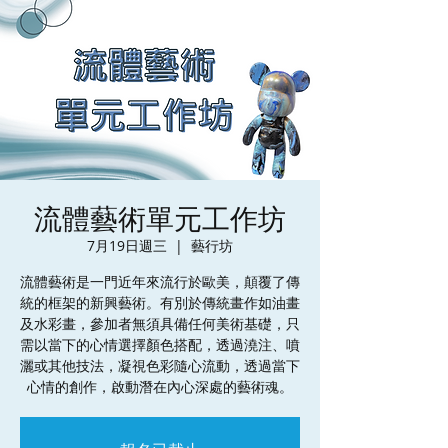
流體藝術單元工作坊
7月19日週三
  |  
藝行坊
流體藝術是一門近年來流行於歐美，顛覆了傳
統的框架的新興藝術。有別於傳統畫作如油畫
及水彩畫，參加者無須具備任何美術基礎，只
需以當下的心情選擇顏色搭配，透過澆注、噴
灑或其他技法，凝視色彩隨心流動，透過當下
心情的創作，啟動潛在內心深處的藝術魂。