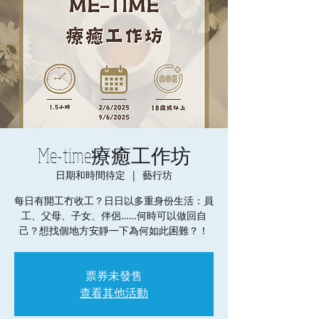
Me-time療癒工作坊
日期和時間待定
  |  
藝行坊
每日有開工冇收工？日日以多重身份生活：員
工、父母、子女、伴侶……何時可以做回自
己？想找個地方安靜一下為何如此困難？！
票券未發售
查看其他活動