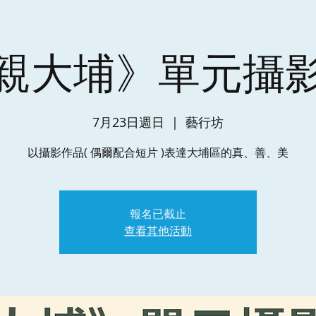
親大埔》單元攝
7月23日週日
  |  
藝行坊
以攝影作品( 偶爾配合短片 )表達大埔區的真、善、美
報名已截止
查看其他活動