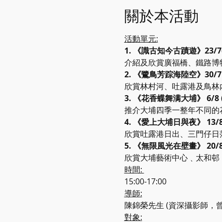
關於本活動
活動單元:
1. 《識古知今古蹟遊》23/7
介紹及欣賞廣福橋、鐵路博物
2. 《鷺鳥芳踪海陸空》30/7 
欣賞林村河、吐露港及鳥林
3. 《花香蝶舞满大埔》 6/8 
推介大埔四季一整年不同的
4. 《愛上大埔日與夜》 13/8 
欣賞吐露港日出、三門仔日
5. 《無限風光在壁畫》 20/8 
欣賞大埔藝術中心﹑太和邨
時間: 
15:00-17:00
導師:
陳錦榮先生 (資深攝影師
對象: