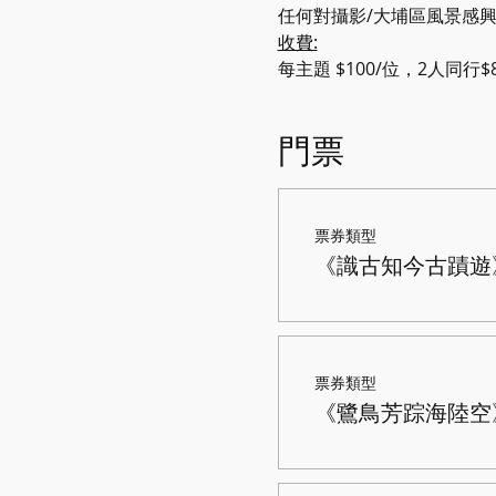
任何對攝影/大埔區風景感
收費:
每主題 $100/位，2人同行$8
門票
票券類型
《識古知今古蹟遊》
票券類型
《鷺鳥芳踪海陸空》