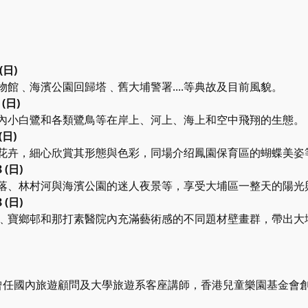
(日)
館﹑海濱公園回歸塔﹑舊大埔警署....等典故及目前風貌。
(日)
內小白鷺和各類鷺鳥等在岸上、河上、海上和空中飛翔的生態。
(日)
花卉，細心欣賞其形態與色彩，同場介绍鳳園保育區的蝴蝶美姿
(日)
落、林村河與海濱公園的迷人夜景等，享受大埔區一整天的陽光
(日)
﹑寶鄉邨和那打素醫院內充滿藝術感的不同題材壁畫群，帶出大
，曾任國內旅遊顧問及大學旅遊系客座講師，香港兒童樂園基金會創