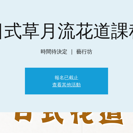
日式草月流花道課
時間待決定
  |  
藝行坊
報名已截止
查看其他活動