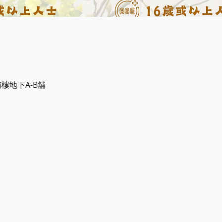
樓地下A-B舖