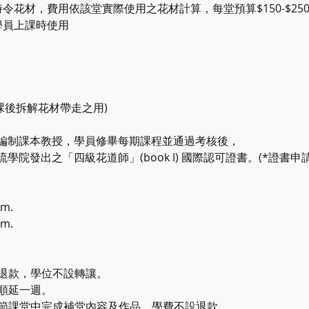
令花材，費用依該堂實際使用之花材計算，每堂預算$150-$25
學員上課時使用
1 (課後拆解花材帶走之用)
編制課本教授，學員修畢每期課程並通過考核後，
院發出之「四級花道師」(book I) 國際認可證書。(*證書申
m.
m.
設退款，學位不設轉讓。
將順延一週。
下節課堂中完成補堂內容及作品，學費不設退款。