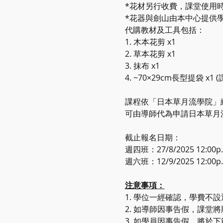
*花材另行收費，課堂使用時
*花器與劍山由本中心提供
代購教材及工具包括：
1. 木本花剪 x1
2. 草本花剪 x1
3. 抹布 x1
4. ~70×29cm長型提袋 x
課程依「日本草月流學院」
可由導師代為申請日本草月流學
截止報名日期：
週四班：27/8/2025 12:00p.
週六班：12/9/2025 12:00p.
注意事項：
1. 學位一經確認，學費不
2. 如導師因事告假，課堂
3. 如學員因事告假，將於