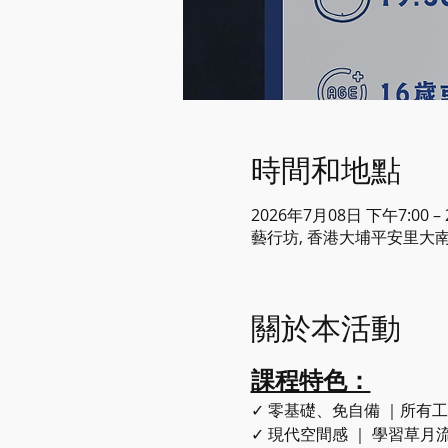
時間和地點
2026年7月08日 下午7:00 –
藝行坊, 香港大埔平安里大南
關於本活動
課程特色：
✓ 零基礎、免自備 ｜所有
​✓ 現代空間感 ｜ 學習