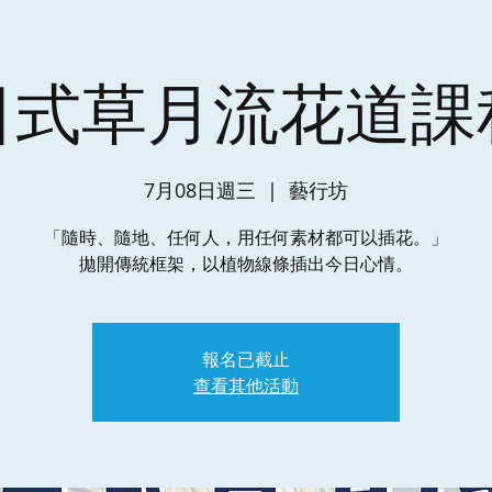
日式草月流花道課
7月08日週三
  |  
藝行坊
​「隨時、隨地、任何人，用任何素材都可以插花。」
拋開傳統框架，以植物線條插出今日心情。
報名已截止
查看其他活動