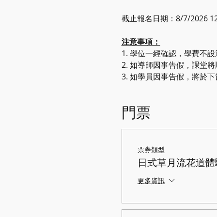
截止報名日期：8/7/2026 12:
注意事項：
1.⁠ ⁠學位一經確認，學費
2.⁠ ⁠如導師因事告假，課堂
3.⁠ ⁠如學員因事告假，
門票
票券類型
日式草月流花道體
更多資訊