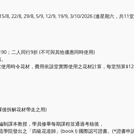
8, 15/8, 22/8, 29/8, 5/9, 12/9, 19/9, 3/10/2026 (逢星
,190；二人同行9折 (不可與其他優惠同時使用)
購。
使用時令花材，費用依該堂實際使用之花材計算，每堂預算$120-$
x1 (課後拆解花材帶走之用)
編制課本教授，學員修畢每期課程並通過考核後，
院發出之「四級花道師」(book I) 國際認可證書。(*證書申