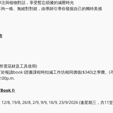
 2 小時專注與植物對話，享受暫忘煩擾的減壓時光
月流不拘一格、無絕對對錯，由導師引導你發掘自己的獨特美感
坊
活動所需花材及工具借用)
報讀book I證書課程時扣減工作坊相同價值($340)之學費。
00p.m.
ok I) 
, 12/8, 19/8, 26/8, 2/9, 9/9, 16/9, 23/9/2026 (逢星期三，共11堂)