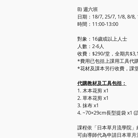
B) 週六班 
日期：18/7, 25/7, 1/8, 8/
時間：11:00-13:00
對象：16歲或以上人士
人數：2-6人
收費：$290/堂，全期共$3
*費用已包括上課用工具代
*花材及課本另行收費，課堂
代購教材及工具包括：
1.⁠ ⁠木本花剪 x1
2.⁠ ⁠草本花剪 x1
3.⁠ ⁠抹布 x1
4.⁠ ⁠~70×29cm長型提袋 
課程依「日本草月流學院」
可由導師代為申請日本草月流學