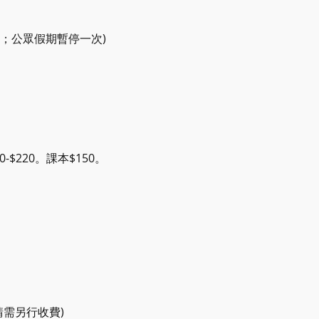
期六，共11堂；公眾假期暫停一次) 
220。課本$150。
請需另行收費)