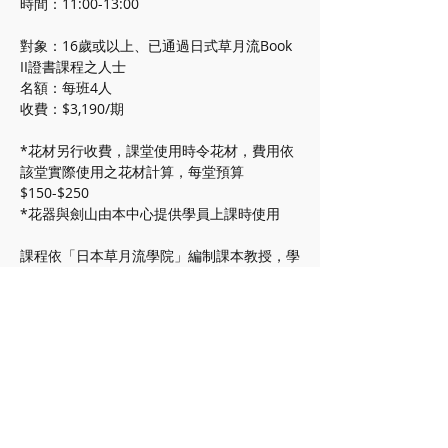
時間：11:00-13:00
對象：16歲或以上、已通過日式草月流Book 
II證書課程之人士 
名額：每班4人
收費：$3,190/期
*花材另行收費，課堂使用時令花材，費用依
該堂實際使用之花材計算，每堂預算
$150-$250
*花器與劍山由本中心提供學員上課時使用
課程依「日本草月流學院」編制課本教授，學
員修畢每期課程並通過考核後，
可由導師代為申請日本草月流學院發出之「二
級花道師」(book III) 國際認可證書。(*證書
申請需另行收費)
截止報名日期：26/11/2024 12:00p.m.
注意事項：
1. 學位一經確認，學費不設退款，學位不設