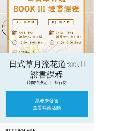
日式草月流花道Book III
證書課程
時間待決定
  |  
藝行坊
票券未發售
查看其他活動