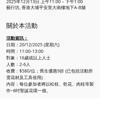
2025年12月13日 上午11:00 – 下午1:00
藝行坊, 香港大埔平安里大南樓地下A-B舖
關於本活動
活動資訊：
日期：20/12/2025 (星期六)
時間：11:00-13:00
對象：16歲或以上人士
人數：2-6人
收費：$580/位；舊生優惠9折 (已包括活動所
需花材及工具借用)
內容：每位參加者將以松枝、乾花、肉桂等製
作~8吋聖誕花環一個。
注意事項：
此活動不設補課和退款安排。
如參加者報名及繳交費用後因個人原因退
出活動/課程，一切已繳交之款項不設退
還。