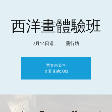
西洋畫體驗班
7月14日週二
  |  
藝行坊
票券未發售
查看其他活動