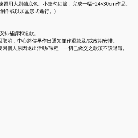
習用大刷鋪底色、小筆勾細節，完成一幅~24×30cm作品。
創作或以加堂形式進行。)
設安排補課和退款。
原因取消，中心將儘早作出通知並作退款及/或改期安排。
用後因個人原因退出活動/課程，一切已繳交之款項不設退還。