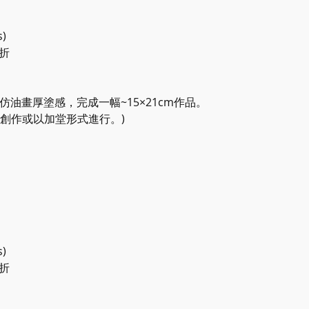
)
9折
仿油畫厚塗感，完成一幅~15×21cm作品。
創作或以加堂形式進行。)
)
9折