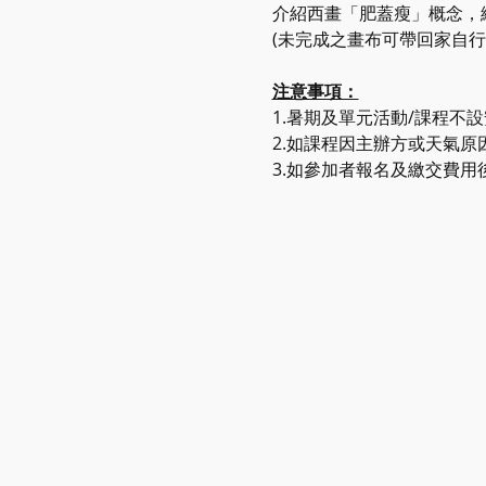
介紹西畫「肥蓋瘦」概念，練
(未完成之畫布可帶回家自行
注意事項：
1.暑期及單元活動/課程不
2.如課程因主辦方或天氣
3.如參加者報名及繳交費