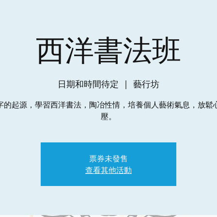
西洋書法班
日期和時間待定
  |  
藝行坊
字的起源，學習西洋書法，陶冶性情，培養個人藝術氣息，放鬆
壓。
票券未發售
查看其他活動