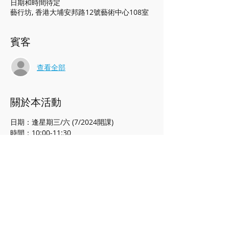
日期和時間待定
藝行坊, 香港大埔安邦路12號藝術中心108室
賓客
查看全部
關於本活動
日期：逢星期三/六 (7/2024開課)
時間：10:00-11:30
對象：13歲或以上人士
收費：$150/堂，按月收費
*會員95折
名額：5-10人