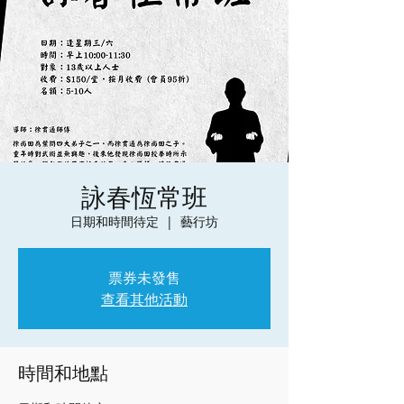
詠春恆常班
日期和時間待定
  |  
藝行坊
票券未發售
查看其他活動
時間和地點