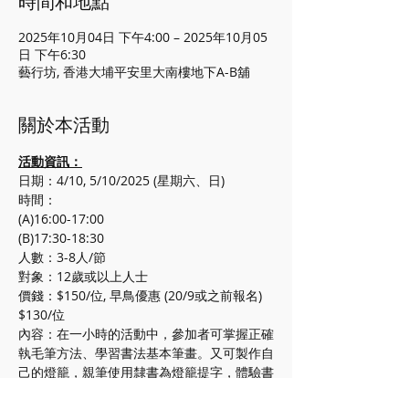
時間和地點
2025年10月04日 下午4:00 – 2025年10月05
日 下午6:30
藝行坊, 香港大埔平安里大南樓地下A-B舖
關於本活動
活動資訊：
日期：4/10, 5/10/2025 (星期六、日)
時間：
(A)16:00-17:00
(B)17:30-18:30
人數：3-8人/節
對象：12歲或以上人士
價錢：$150/位, 早鳥優惠 (20/9或之前報名) 
$130/位
內容：在一小時的活動中，參加者可掌握正確
執毛筆方法、學習書法基本筆畫。又可製作自
己的燈籠，親筆使用隸書為燈籠提字，體驗書
法的樂趣。