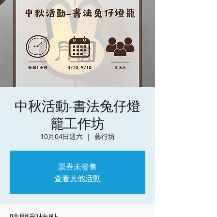
中秋活動-書法兔仔燈
籠工作坊
10月04日週六
  |  
藝行坊
票券未發售
查看其他活動