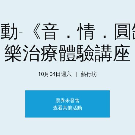
動-《音．情．圓
樂治療體驗講座
10月04日週六
  |  
藝行坊
票券未發售
查看其他活動