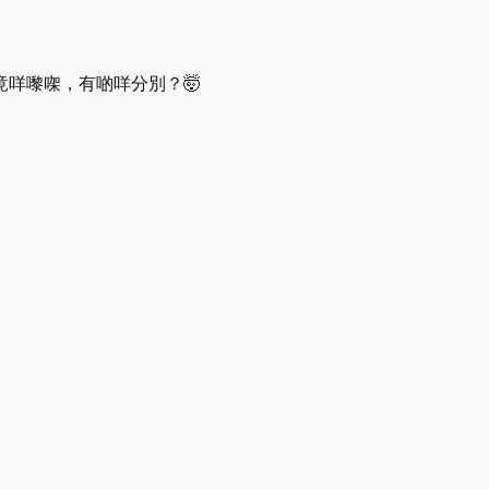
竟咩嚟㗎，有啲咩分別？🤯