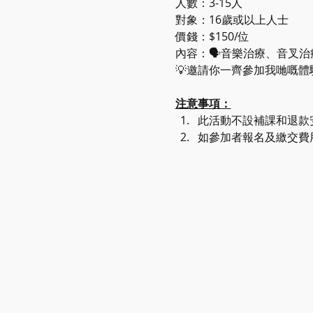
人數：3-15人
對象：16歲或以上人士
價錢：$150/位
內容：🗣音樂治療、音叉治
💡邀請你一齊參加我哋嘅體
注意事項：
此活動不設補課和退款
如參加者報名及繳交費