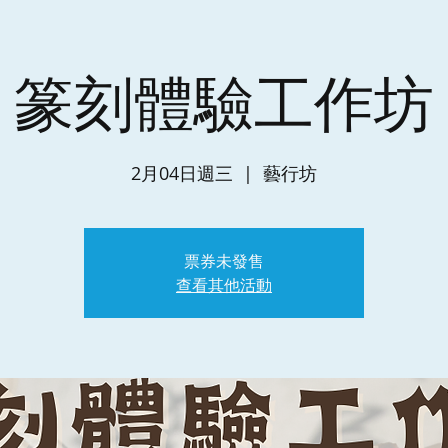
篆刻體驗工作坊
2月04日週三
  |  
藝行坊
票券未發售
查看其他活動